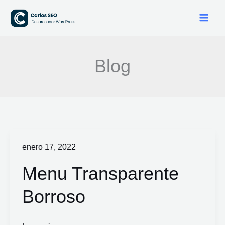
Ir
al
contenido
Blog
Menu
enero 17, 2022
Transparente
Menu Transparente
Borroso
Borroso